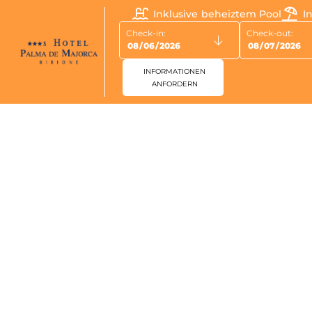
Bibione Be
Inklusive beheiztem Pool
I
Check-in:
Check-out:
INFORMATIONEN
ANFORDERN