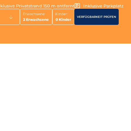
ach Challeng
nklusive Privatstrand 150 m entfernt
Inklusive Parkplatz
Erwachsene:
Kinder: