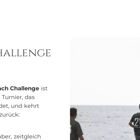
hallenge
ach Challenge
ist
e
Turnier, das
det, und kehrt
zurück:
er, zeitgleich