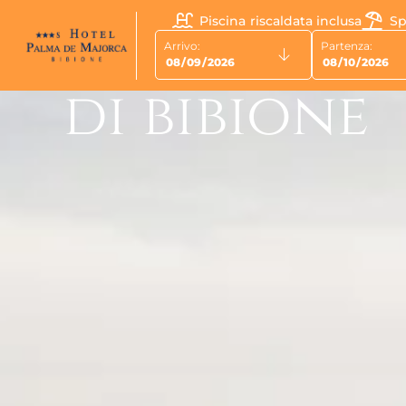
nei dintor
Piscina riscaldata inclusa
Sp
Arrivo:
Partenza:
di bibione