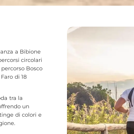
canza a Bibione
rcorsi circolari
i: percorso Bosco
 Faro di 18
oda tra la
offrendo un
inge di colori e
gione.